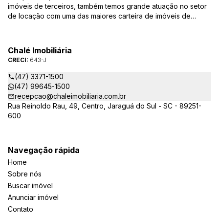
imóveis de terceiros, também temos grande atuação no setor
de locação com uma das maiores carteira de imóveis de
Jaraguá do Sul. Em Janeiro de 2021 ocorreu uma mudança no
quadro da gestão da empresa, passando a se chamar Chalé
Arte Imóveis. E também reavaliamos a nossa Missão, Visão e
Chalé Imobiliária
Valores.
CRECI:
643-J
(47) 3371-1500
(47) 99645-1500
recepcao@chaleimobiliaria.com.br
Rua Reinoldo Rau, 49, Centro, Jaraguá do Sul - SC - 89251-
600
Navegação rápida
Home
Sobre nós
Buscar imóvel
Anunciar imóvel
Contato