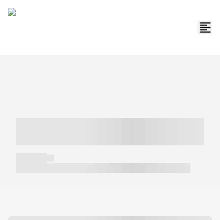
----- ----- -- ------ ---- ---- -- ----- -----
----- --- ------
----- -----
----- ----- -- ------ ---- ---- -- ----- ----- ----- --- ------