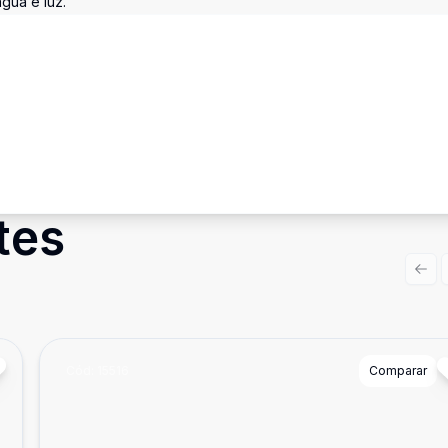
gua e luz.
tes
Prev
Cód:
15516
Comparar