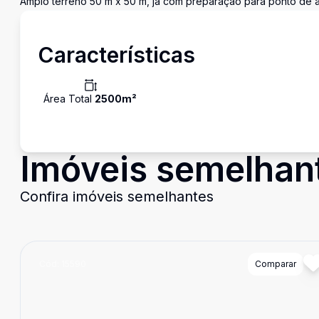
Amplo terreno 50 m x 50 m, já com preparação para ponto de á
Características
Área Total
2500
m²
Imóveis semelhan
Confira imóveis semelhantes
Cód:
15590
Comparar