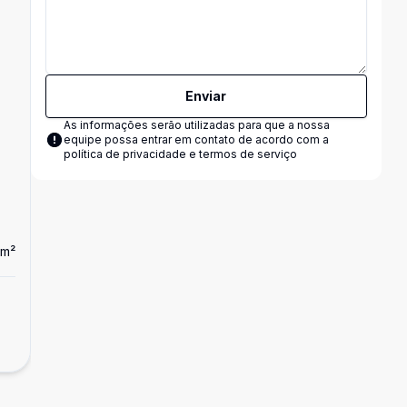
Enviar
As informações serão utilizadas para que a nossa
equipe possa entrar em contato de acordo com a
política de privacidade e termos de serviço
m²
17
Terreno / Área
Terreno no bairro Vila Nova
R$ 8.000,00
/ mês
Vila Nova, Jaraguá do Sul - SC