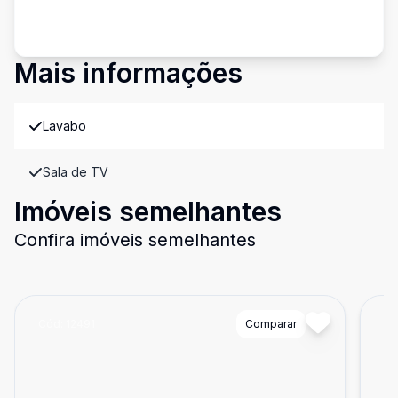
Mais informações
Lavabo
Sala de TV
Imóveis semelhantes
Confira imóveis semelhantes
Cód:
12491
Comparar
Có