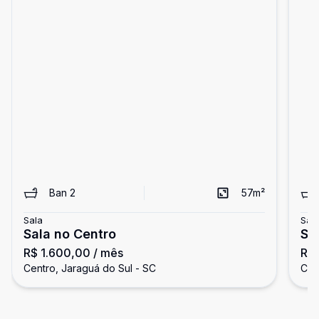
Ban
2
57
m²
Sala
Sal
Sala no Centro
Sa
R$ 1.600,00
/ mês
R$ 
do
Centro, Jaraguá do Sul - SC
Cen