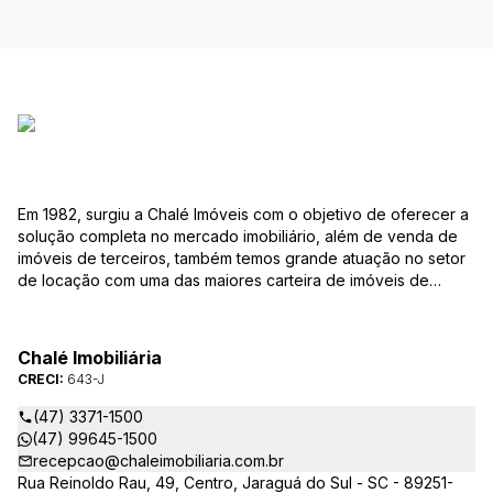
Em 1982, surgiu a Chalé Imóveis com o objetivo de oferecer a
solução completa no mercado imobiliário, além de venda de
imóveis de terceiros, também temos grande atuação no setor
de locação com uma das maiores carteira de imóveis de
Jaraguá do Sul. Em Janeiro de 2021 ocorreu uma mudança no
quadro da gestão da empresa, passando a se chamar Chalé
Arte Imóveis. E também reavaliamos a nossa Missão, Visão e
Chalé Imobiliária
Valores.
CRECI:
643-J
(47) 3371-1500
(47) 99645-1500
recepcao@chaleimobiliaria.com.br
Rua Reinoldo Rau, 49, Centro, Jaraguá do Sul - SC - 89251-