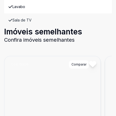
Lavabo
Sala de TV
Imóveis semelhantes
Confira imóveis semelhantes
Cód:
15308
Comparar
Có