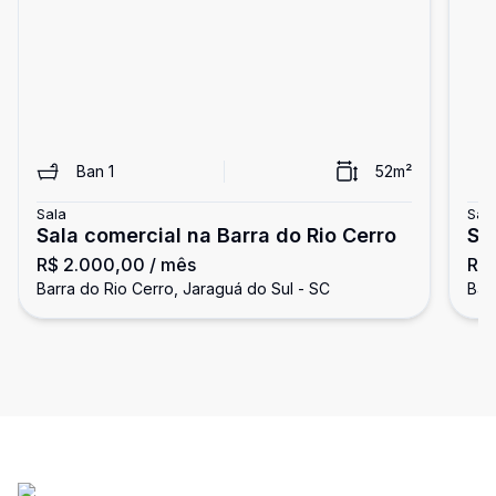
Ban
1
52
m²
Sala
Sal
Sala comercial na Barra do Rio Cerro
Sa
R$ 2.000,00
/ mês
R$
Barra do Rio Cerro, Jaraguá do Sul - SC
Bar