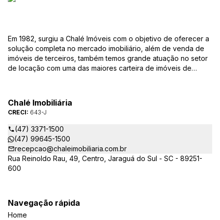
Em 1982, surgiu a Chalé Imóveis com o objetivo de oferecer a
solução completa no mercado imobiliário, além de venda de
imóveis de terceiros, também temos grande atuação no setor
de locação com uma das maiores carteira de imóveis de
Jaraguá do Sul. Em Janeiro de 2021 ocorreu uma mudança no
quadro da gestão da empresa, passando a se chamar Chalé
Arte Imóveis. E também reavaliamos a nossa Missão, Visão e
Chalé Imobiliária
Valores.
CRECI:
643-J
(47) 3371-1500
(47) 99645-1500
recepcao@chaleimobiliaria.com.br
Rua Reinoldo Rau, 49, Centro, Jaraguá do Sul - SC - 89251-
600
Navegação rápida
Home