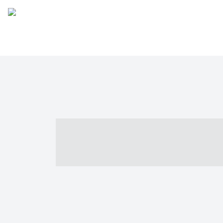
----- ----- -- -
- ------