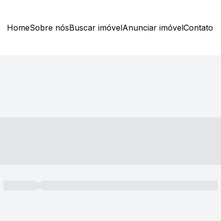
Home
Sobre nós
Buscar imóvel
Anunciar imóvel
Contato
----- ---- ---- -- ----
----- -----
----- ----- -- ------ ---- ---- -- ----- ----- ----- --- ------