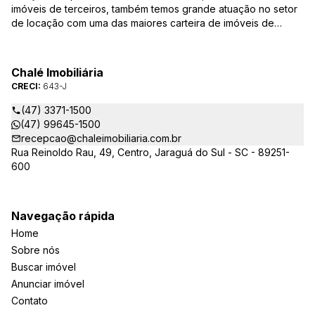
imóveis de terceiros, também temos grande atuação no setor
de locação com uma das maiores carteira de imóveis de
Jaraguá do Sul. Em Janeiro de 2021 ocorreu uma mudança no
quadro da gestão da empresa, passando a se chamar Chalé
Arte Imóveis. E também reavaliamos a nossa Missão, Visão e
Chalé Imobiliária
Valores.
CRECI:
643-J
(47) 3371-1500
(47) 99645-1500
recepcao@chaleimobiliaria.com.br
Rua Reinoldo Rau, 49, Centro, Jaraguá do Sul - SC - 89251-
600
Navegação rápida
Home
Sobre nós
Buscar imóvel
Anunciar imóvel
Contato