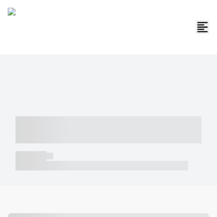
----- ----- -- ------ ---- ---- -- ----- -----
----- --- ------
----- -----
----- ----- -- ------ ---- ---- -- ----- ----- ----- --- ------