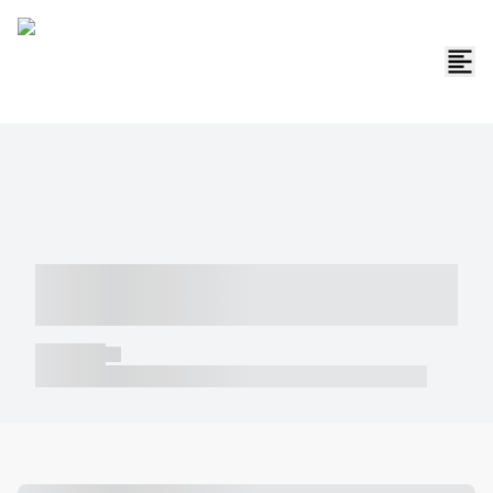
----- ----- -- ------ ---- ---- -- ----- -----
----- --- ------
----- -----
----- ----- -- ------ ---- ---- -- ----- ----- ----- --- ------