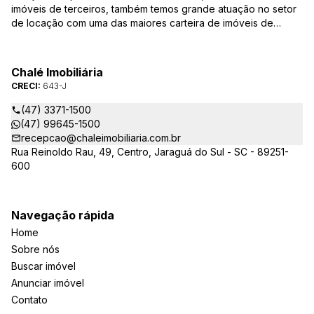
imóveis de terceiros, também temos grande atuação no setor
de locação com uma das maiores carteira de imóveis de
Jaraguá do Sul. Em Janeiro de 2021 ocorreu uma mudança no
quadro da gestão da empresa, passando a se chamar Chalé
Arte Imóveis. E também reavaliamos a nossa Missão, Visão e
Chalé Imobiliária
Valores.
CRECI:
643-J
(47) 3371-1500
(47) 99645-1500
recepcao@chaleimobiliaria.com.br
Rua Reinoldo Rau, 49, Centro, Jaraguá do Sul - SC - 89251-
600
Navegação rápida
Home
Sobre nós
Buscar imóvel
Anunciar imóvel
Contato