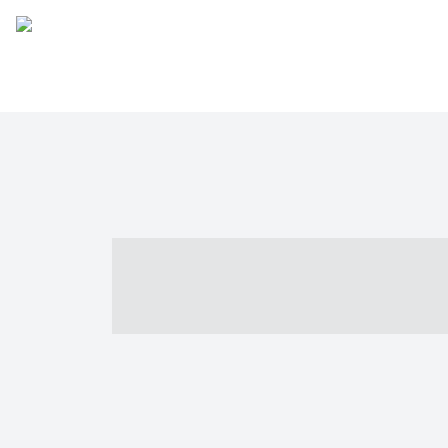
----- ----- -- -
- ------