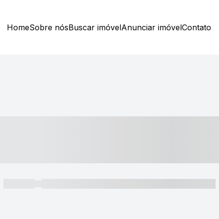
Home
Sobre nós
Buscar imóvel
Anunciar imóvel
Contato
----- ---- ---- -- ----
----- -----
----- ----- -- ------ ---- ---- -- ----- ----- ----- --- ------