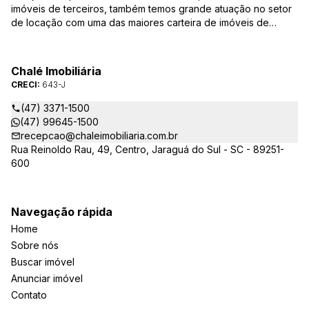
imóveis de terceiros, também temos grande atuação no setor
de locação com uma das maiores carteira de imóveis de
Jaraguá do Sul. Em Janeiro de 2021 ocorreu uma mudança no
quadro da gestão da empresa, passando a se chamar Chalé
Arte Imóveis. E também reavaliamos a nossa Missão, Visão e
Chalé Imobiliária
Valores.
CRECI:
643-J
(47) 3371-1500
(47) 99645-1500
recepcao@chaleimobiliaria.com.br
Rua Reinoldo Rau, 49, Centro, Jaraguá do Sul - SC - 89251-
600
Navegação rápida
Home
Sobre nós
Buscar imóvel
Anunciar imóvel
Contato