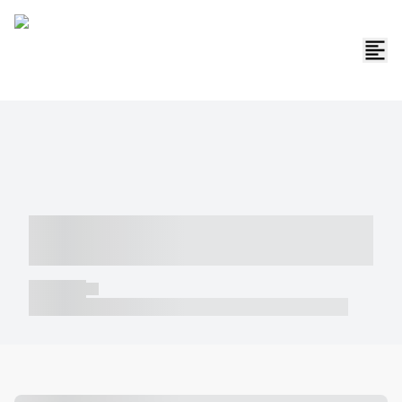
----- ----- -- ------ ---- ---- -- ----- -----
----- --- ------
----- -----
----- ----- -- ------ ---- ---- -- ----- ----- ----- --- ------