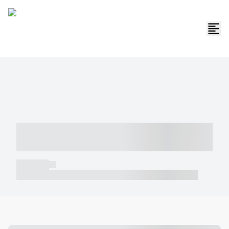
----- ----- -- ------ ---- ---- -- ----- -----
----- --- ------
----- -----
----- ----- -- ------ ---- ---- -- ----- ----- ----- --- ------