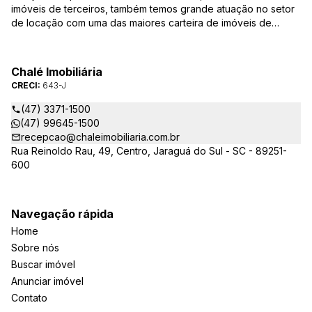
imóveis de terceiros, também temos grande atuação no setor
de locação com uma das maiores carteira de imóveis de
Jaraguá do Sul. Em Janeiro de 2021 ocorreu uma mudança no
quadro da gestão da empresa, passando a se chamar Chalé
Arte Imóveis. E também reavaliamos a nossa Missão, Visão e
Chalé Imobiliária
Valores.
CRECI:
643-J
(47) 3371-1500
(47) 99645-1500
recepcao@chaleimobiliaria.com.br
Rua Reinoldo Rau, 49, Centro, Jaraguá do Sul - SC - 89251-
600
Navegação rápida
Home
Sobre nós
Buscar imóvel
Anunciar imóvel
Contato