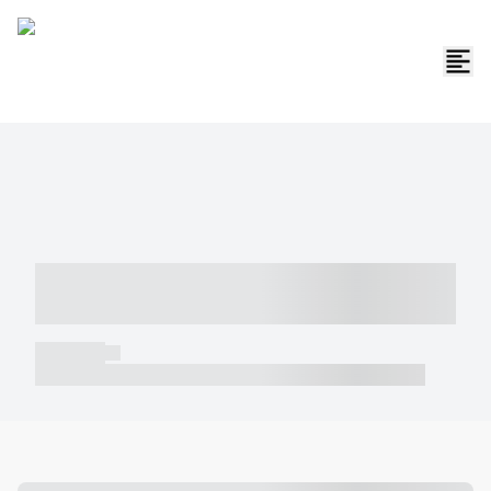
----- ----- -- ------ ---- ---- -- ----- -----
----- --- ------
----- -----
----- ----- -- ------ ---- ---- -- ----- ----- ----- --- ------