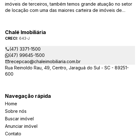
imóveis de terceiros, também temos grande atuação no setor
de locação com uma das maiores carteira de imóveis de
Jaraguá do Sul. Em Janeiro de 2021 ocorreu uma mudança no
quadro da gestão da empresa, passando a se chamar Chalé
Arte Imóveis. E também reavaliamos a nossa Missão, Visão e
Chalé Imobiliária
Valores.
CRECI:
643-J
(47) 3371-1500
(47) 99645-1500
recepcao@chaleimobiliaria.com.br
Rua Reinoldo Rau, 49, Centro, Jaraguá do Sul - SC - 89251-
600
Navegação rápida
Home
Sobre nós
Buscar imóvel
Anunciar imóvel
Contato