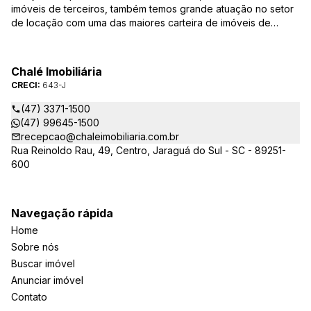
imóveis de terceiros, também temos grande atuação no setor
de locação com uma das maiores carteira de imóveis de
Jaraguá do Sul. Em Janeiro de 2021 ocorreu uma mudança no
quadro da gestão da empresa, passando a se chamar Chalé
Arte Imóveis. E também reavaliamos a nossa Missão, Visão e
Chalé Imobiliária
Valores.
CRECI:
643-J
(47) 3371-1500
(47) 99645-1500
recepcao@chaleimobiliaria.com.br
Rua Reinoldo Rau, 49, Centro, Jaraguá do Sul - SC - 89251-
600
Navegação rápida
Home
Sobre nós
Buscar imóvel
Anunciar imóvel
Contato