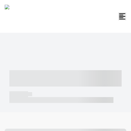
----- ----- -- ------ ---- ---- -- ----- -----
----- --- ------
----- -----
----- ----- -- ------ ---- ---- -- ----- ----- ----- --- ------