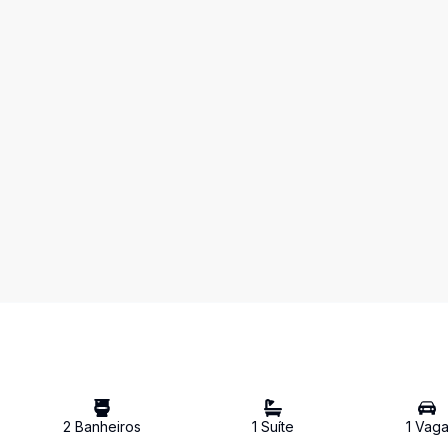
2
Banheiro
s
1
Suíte
1
Vag