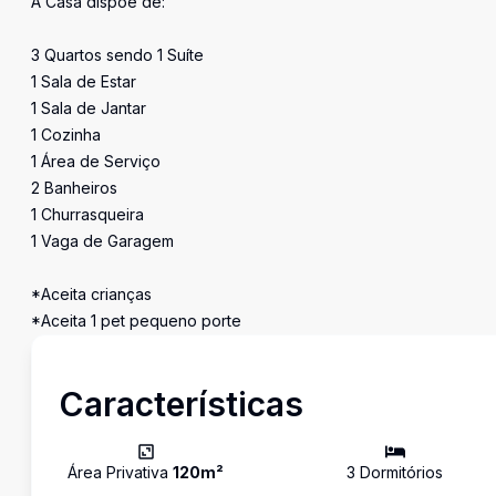
A Casa dispõe de:
3 Quartos sendo 1 Suíte
1 Sala de Estar
1 Sala de Jantar
1 Cozinha
1 Área de Serviço
2 Banheiros
1 Churrasqueira
1 Vaga de Garagem
*Aceita crianças
*Aceita 1 pet pequeno porte
Características
Área Privativa
120
m²
3
Dormitório
s