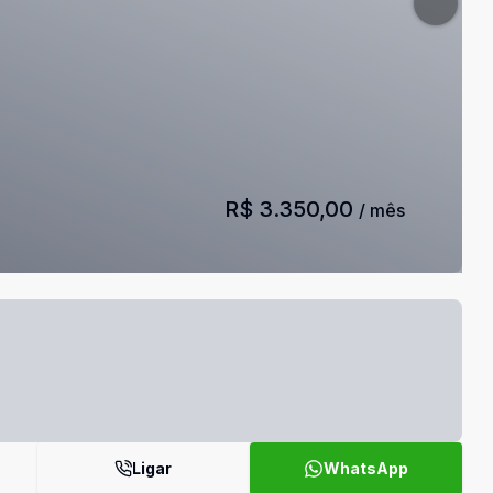
R$ 3.350,00
/ mês
Ligar
WhatsApp