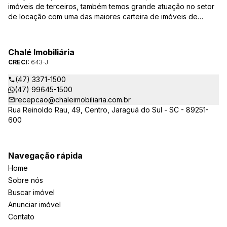
imóveis de terceiros, também temos grande atuação no setor
de locação com uma das maiores carteira de imóveis de
Jaraguá do Sul. Em Janeiro de 2021 ocorreu uma mudança no
quadro da gestão da empresa, passando a se chamar Chalé
Arte Imóveis. E também reavaliamos a nossa Missão, Visão e
Chalé Imobiliária
Valores.
CRECI:
643-J
(47) 3371-1500
(47) 99645-1500
recepcao@chaleimobiliaria.com.br
Rua Reinoldo Rau, 49, Centro, Jaraguá do Sul - SC - 89251-
600
Navegação rápida
Home
Sobre nós
Buscar imóvel
Anunciar imóvel
Contato