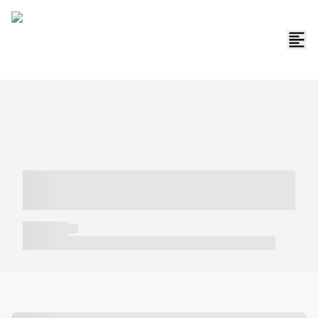
----- ----- -- ------ ---- ---- -- ----- -----
----- --- ------
----- -----
----- ----- -- ------ ---- ---- -- ----- ----- ----- --- ------