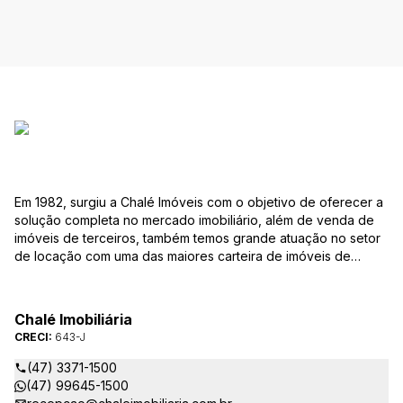
Em 1982, surgiu a Chalé Imóveis com o objetivo de oferecer a
solução completa no mercado imobiliário, além de venda de
imóveis de terceiros, também temos grande atuação no setor
de locação com uma das maiores carteira de imóveis de
Jaraguá do Sul. Em Janeiro de 2021 ocorreu uma mudança no
quadro da gestão da empresa, passando a se chamar Chalé
Arte Imóveis. E também reavaliamos a nossa Missão, Visão e
Chalé Imobiliária
Valores.
CRECI:
643-J
(47) 3371-1500
(47) 99645-1500