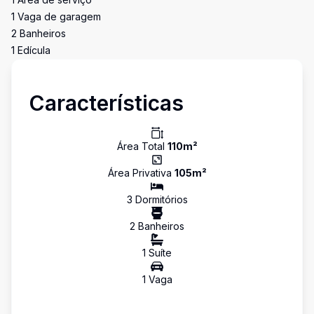
1 Vaga de garagem
2 Banheiros
1 Edícula
Características
Área Total
110
m²
Área Privativa
105
m²
3
Dormitório
s
2
Banheiro
s
1
Suíte
1
Vaga