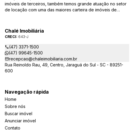
imóveis de terceiros, também temos grande atuação no setor
de locação com uma das maiores carteira de imóveis de
Jaraguá do Sul. Em Janeiro de 2021 ocorreu uma mudança no
quadro da gestão da empresa, passando a se chamar Chalé
Arte Imóveis. E também reavaliamos a nossa Missão, Visão e
Chalé Imobiliária
Valores.
CRECI:
643-J
(47) 3371-1500
(47) 99645-1500
recepcao@chaleimobiliaria.com.br
Rua Reinoldo Rau, 49, Centro, Jaraguá do Sul - SC - 89251-
600
Navegação rápida
Home
Sobre nós
Buscar imóvel
Anunciar imóvel
Contato