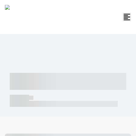
----- ----- -- ------ ---- ---- -- ----- -----
----- --- ------
----- -----
----- ----- -- ------ ---- ---- -- ----- ----- ----- --- ------