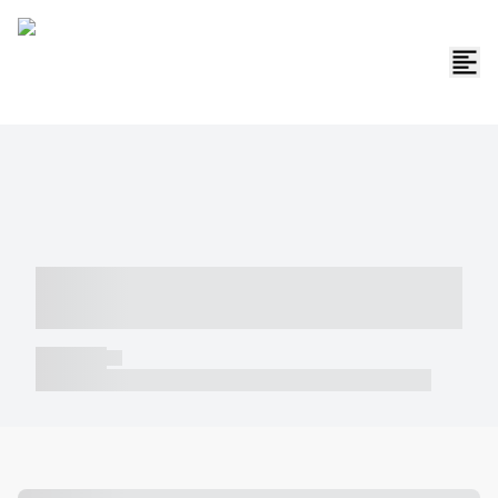
----- ----- -- ------ ---- ---- -- ----- -----
----- --- ------
----- -----
----- ----- -- ------ ---- ---- -- ----- ----- ----- --- ------