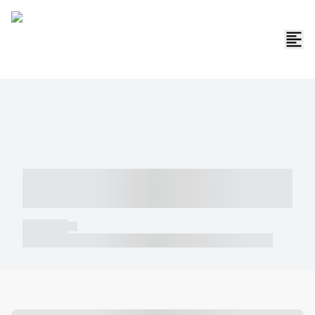
----- ----- -- ------ ---- ---- -- ----- -----
----- --- ------
----- -----
----- ----- -- ------ ---- ---- -- ----- ----- ----- --- ------