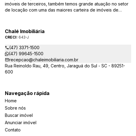
imóveis de terceiros, também temos grande atuação no setor
de locação com uma das maiores carteira de imóveis de
Jaraguá do Sul. Em Janeiro de 2021 ocorreu uma mudança no
quadro da gestão da empresa, passando a se chamar Chalé
Arte Imóveis. E também reavaliamos a nossa Missão, Visão e
Chalé Imobiliária
Valores.
CRECI:
643-J
(47) 3371-1500
(47) 99645-1500
recepcao@chaleimobiliaria.com.br
Rua Reinoldo Rau, 49, Centro, Jaraguá do Sul - SC - 89251-
600
Navegação rápida
Home
Sobre nós
Buscar imóvel
Anunciar imóvel
Contato