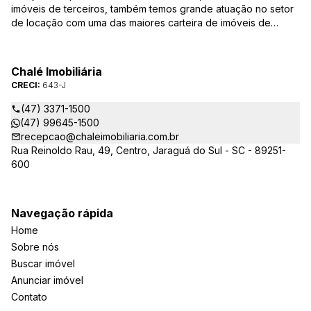
imóveis de terceiros, também temos grande atuação no setor
de locação com uma das maiores carteira de imóveis de
Jaraguá do Sul. Em Janeiro de 2021 ocorreu uma mudança no
quadro da gestão da empresa, passando a se chamar Chalé
Arte Imóveis. E também reavaliamos a nossa Missão, Visão e
Chalé Imobiliária
Valores.
CRECI:
643-J
(47) 3371-1500
(47) 99645-1500
recepcao@chaleimobiliaria.com.br
Rua Reinoldo Rau, 49, Centro, Jaraguá do Sul - SC - 89251-
600
Navegação rápida
Home
Sobre nós
Buscar imóvel
Anunciar imóvel
Contato