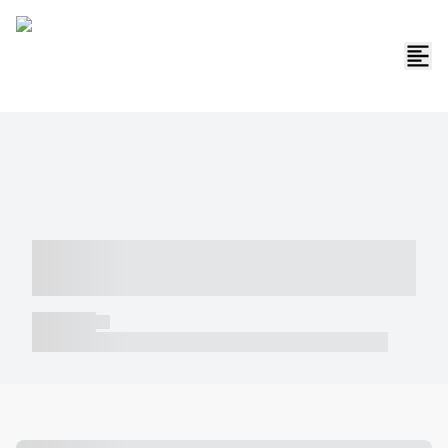
----- ----- -- ------ ---- ---- -- ----- -----
----- --- ------
----- -----
----- ----- -- ------ ---- ---- -- ----- ----- ----- --- ------