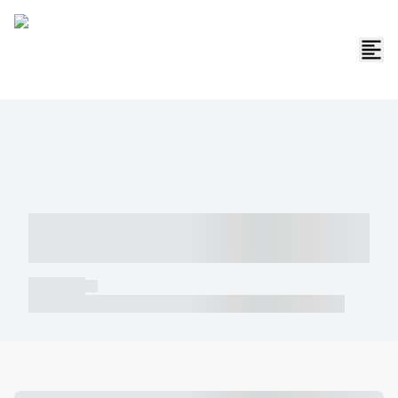
----- ----- -- ------ ---- ---- -- ----- -----
----- --- ------
----- -----
----- ----- -- ------ ---- ---- -- ----- ----- ----- --- ------