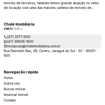
imóveis de terceiros, também temos grande atuação no setor
de locação com uma das maiores carteira de imóveis de
Jaraguá do Sul. Em Janeiro de 2021 ocorreu uma mudança no
quadro da gestão da empresa, passando a se chamar Chalé
Arte Imóveis. E também reavaliamos a nossa Missão, Visão e
Chalé Imobiliária
Valores.
CRECI:
643-J
(47) 3371-1500
(47) 99645-1500
recepcao@chaleimobiliaria.com.br
Rua Reinoldo Rau, 49, Centro, Jaraguá do Sul - SC - 89251-
600
Navegação rápida
Home
Sobre nós
Buscar imóvel
Anunciar imóvel
Contato