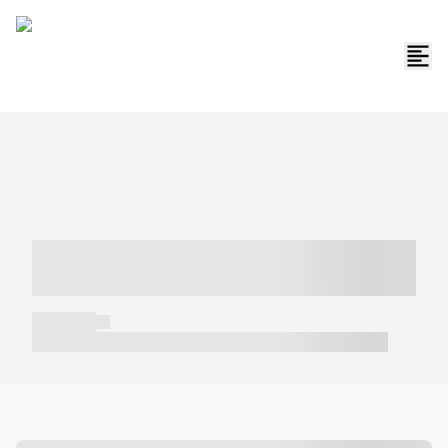
----- ----- -- ------ ---- ---- -- ----- -----
----- --- ------
----- -----
----- ----- -- ------ ---- ---- -- ----- ----- ----- --- ------