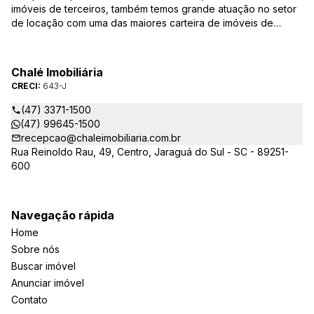
imóveis de terceiros, também temos grande atuação no setor
de locação com uma das maiores carteira de imóveis de
Jaraguá do Sul. Em Janeiro de 2021 ocorreu uma mudança no
quadro da gestão da empresa, passando a se chamar Chalé
Arte Imóveis. E também reavaliamos a nossa Missão, Visão e
Chalé Imobiliária
Valores.
CRECI:
643-J
(47) 3371-1500
(47) 99645-1500
recepcao@chaleimobiliaria.com.br
Rua Reinoldo Rau, 49, Centro, Jaraguá do Sul - SC - 89251-
600
Navegação rápida
Home
Sobre nós
Buscar imóvel
Anunciar imóvel
Contato