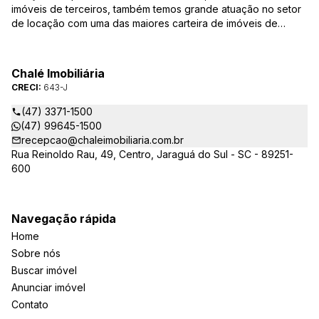
imóveis de terceiros, também temos grande atuação no setor
de locação com uma das maiores carteira de imóveis de
Jaraguá do Sul. Em Janeiro de 2021 ocorreu uma mudança no
quadro da gestão da empresa, passando a se chamar Chalé
Arte Imóveis. E também reavaliamos a nossa Missão, Visão e
Chalé Imobiliária
Valores.
CRECI:
643-J
(47) 3371-1500
(47) 99645-1500
recepcao@chaleimobiliaria.com.br
Rua Reinoldo Rau, 49, Centro, Jaraguá do Sul - SC - 89251-
600
Navegação rápida
Home
Sobre nós
Buscar imóvel
Anunciar imóvel
Contato