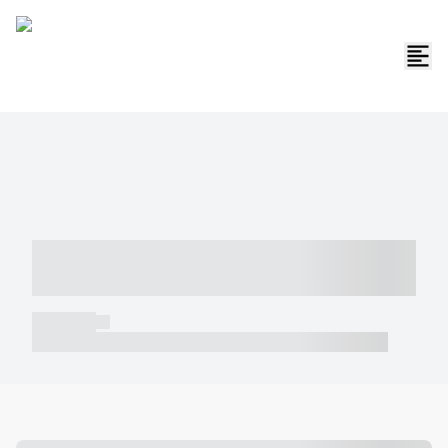
----- ----- -- ------ ---- ---- -- ----- -----
----- --- ------
----- -----
----- ----- -- ------ ---- ---- -- ----- ----- ----- --- ------