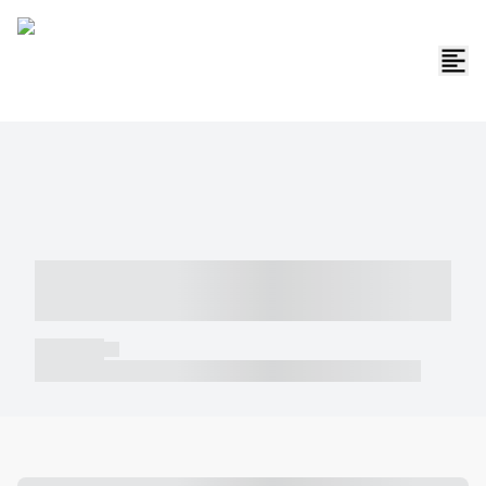
----- ----- -- ------ ---- ---- -- ----- -----
----- --- ------
----- -----
----- ----- -- ------ ---- ---- -- ----- ----- ----- --- ------