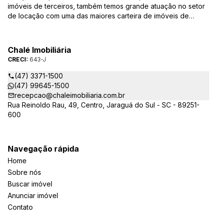
imóveis de terceiros, também temos grande atuação no setor
de locação com uma das maiores carteira de imóveis de
Jaraguá do Sul. Em Janeiro de 2021 ocorreu uma mudança no
quadro da gestão da empresa, passando a se chamar Chalé
Arte Imóveis. E também reavaliamos a nossa Missão, Visão e
Chalé Imobiliária
Valores.
CRECI:
643-J
(47) 3371-1500
(47) 99645-1500
recepcao@chaleimobiliaria.com.br
Rua Reinoldo Rau, 49, Centro, Jaraguá do Sul - SC - 89251-
600
Navegação rápida
Home
Sobre nós
Buscar imóvel
Anunciar imóvel
Contato