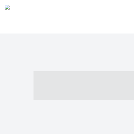
----- ----- -- -
- ------