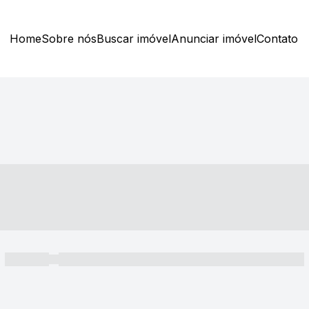
Home
Sobre nós
Buscar imóvel
Anunciar imóvel
Contato
----- ---- ---- -- ----
----- -----
----- ----- -- ------ ---- ---- -- ----- ----- ----- --- ------