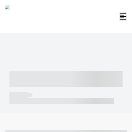
----- ----- -- ------ ---- ---- -- ----- -----
----- --- ------
----- -----
----- ----- -- ------ ---- ---- -- ----- ----- ----- --- ------