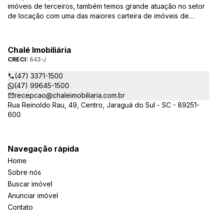
imóveis de terceiros, também temos grande atuação no setor
de locação com uma das maiores carteira de imóveis de
Jaraguá do Sul. Em Janeiro de 2021 ocorreu uma mudança no
quadro da gestão da empresa, passando a se chamar Chalé
Arte Imóveis. E também reavaliamos a nossa Missão, Visão e
Chalé Imobiliária
Valores.
CRECI:
643-J
(47) 3371-1500
(47) 99645-1500
recepcao@chaleimobiliaria.com.br
Rua Reinoldo Rau, 49, Centro, Jaraguá do Sul - SC - 89251-
600
Navegação rápida
Home
Sobre nós
Buscar imóvel
Anunciar imóvel
Contato