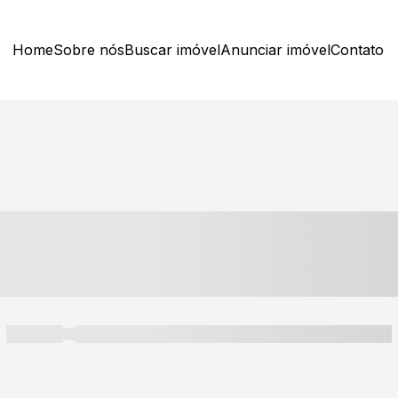
Home
Sobre nós
Buscar imóvel
Anunciar imóvel
Contato
----- ---- ---- -- ----
----- -----
----- ----- -- ------ ---- ---- -- ----- ----- ----- --- ------