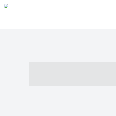
----- ----- -- -
- ------