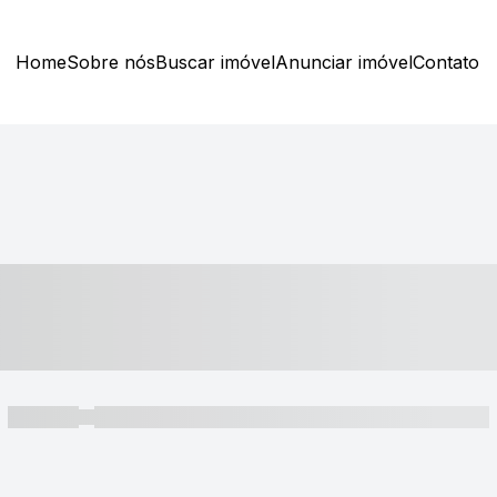
Home
Sobre nós
Buscar imóvel
Anunciar imóvel
Contato
----- ---- ---- -- ----
----- -----
----- ----- -- ------ ---- ---- -- ----- ----- ----- --- ------