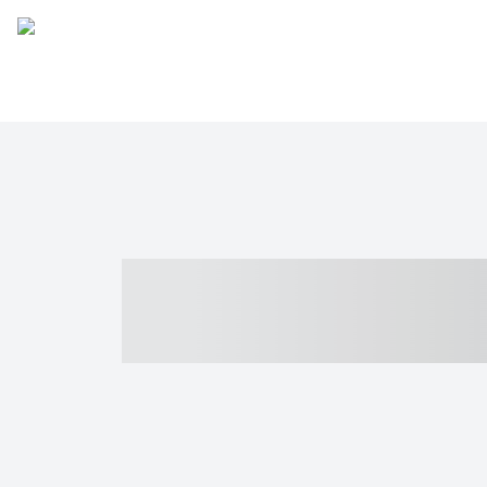
----- ----- -- -
- ------